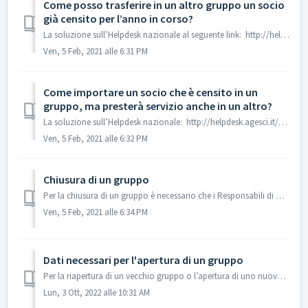
Come posso trasferire in un altro gruppo un socio
già censito per l’anno in corso?
La soluzione sull’Helpdesk nazionale al seguente link: http://helpdesk.agesci.it/support/solutions/articles/13000038300-come-posso-trasferire-in-altro-...
Ven, 5 Feb, 2021 alle 6:31 PM
Come importare un socio che è censito in un
gruppo, ma presterà servizio anche in un altro?
La soluzione sull’Helpdesk nazionale: http://helpdesk.agesci.it/support/solutions/articles/13000037793-come-importare-un-socio-che-%C3%A8-censito-in-un...
Ven, 5 Feb, 2021 alle 6:32 PM
Chiusura di un gruppo
Per la chiusura di un gruppo è necessario che i Responsabili di Zona inviino una dichiarazione formale di chiusura del gruppo alla Segreteria regionale ch...
Ven, 5 Feb, 2021 alle 6:34 PM
Dati necessari per l'apertura di un gruppo
Per la riapertura di un vecchio gruppo o l’apertura di uno nuovo, è sempre necessario che i capi Gruppo e/o la Zona aprano un ticket alla Segreteria region...
Lun, 3 Ott, 2022 alle 10:31 AM