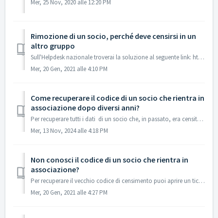
Mer, 25 Nov, 2020 alle 12:20 PM
Rimozione di un socio, perché deve censirsi in un
altro gruppo
Sull'Helpdesk nazionale troverai la soluzione al seguente link: http://helpdesk.agesci.it/support/solutions/articles/13000040020-procedura-per-consenti...
Mer, 20 Gen, 2021 alle 4:10 PM
Come recuperare il codice di un socio che rientra in
associazione dopo diversi anni?
Per recuperare tutti i dati di un socio che, in passato, era censito in Agesci in qualsiasi livello territoriale Gruppo/Zona/Regione. Sull'Helpd...
Mer, 13 Nov, 2024 alle 4:18 PM
Non conosci il codice di un socio che rientra in
associazione?
Per recuperare il vecchio codice di censimento puoi aprire un ticket sull’Helpdesk nazionale oppure puoi contattare i vecchi capigruppo tramite le caselle ...
Mer, 20 Gen, 2021 alle 4:27 PM